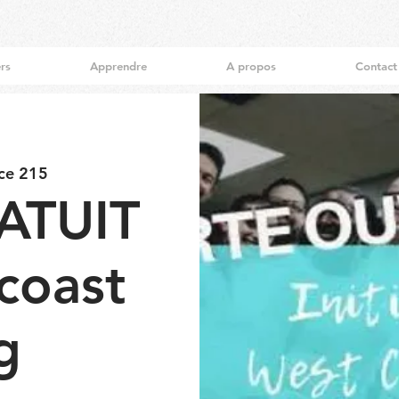
ers
Apprendre
A propos
Contact
ce 215
ATUIT
coast
g