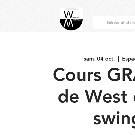
Soirées et ateli
sam. 04 oct.
  |  
Espa
Cours GR
de West 
swin