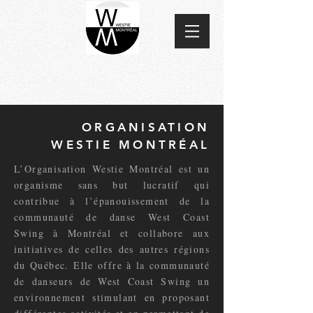
ORGANISATION
WESTIE MONTRÉAL
L’Organisation Westie Montréal est un
organisme sans but lucratif qui
contribue à l’épanouissement de la
communauté de danse West Coast
Swing à Montréal et collabore aux
initiatives de celles des autres régions
du Québec. Elle offre à la communauté
de danseurs de West Coast Swing un
environnement stimulant en proposant