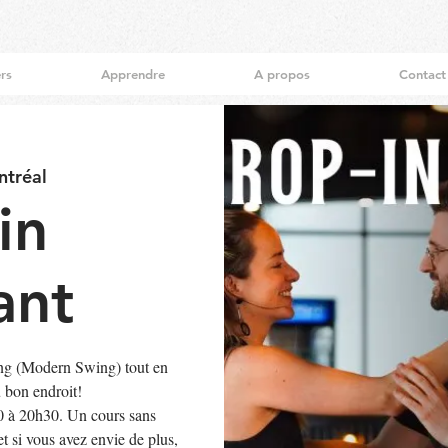
ers
Apprendre
A propos
Contact
tréal
in
ant
ng (Modern Swing) tout en
u bon endroit!
0 à 20h30. Un cours sans
t si vous avez envie de plus,