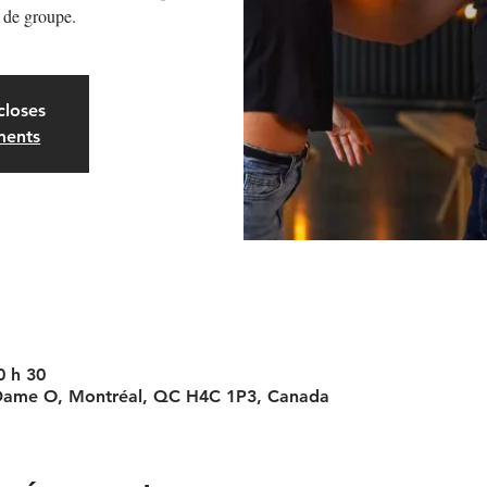
 de groupe.
closes
ments
0 h 30
 Dame O, Montréal, QC H4C 1P3, Canada