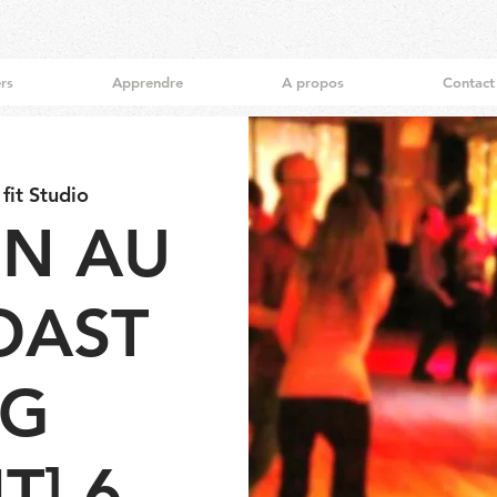
ers
Apprendre
A propos
Contact
it Studio
ON AU
OAST
NG
T] 6