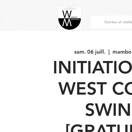
Soirées et ateli
sam. 06 juill.
  |  
mambo f
INITIATI
WEST C
SWI
[GRATUI