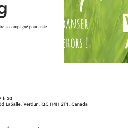
g
'être accompagné pour cette
7 h 30
 Bd LaSalle, Verdun, QC H4H 2T1, Canada