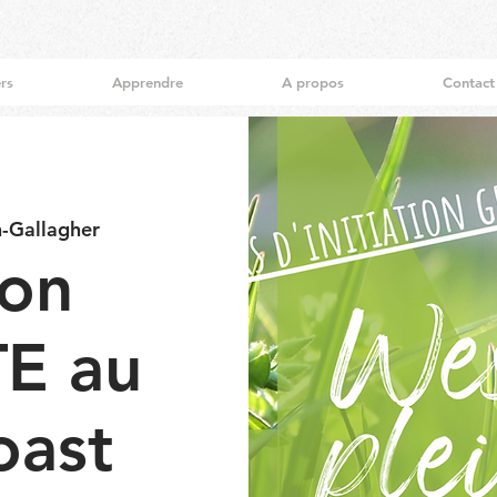
ers
Apprendre
A propos
Contact
n-Gallagher
ion
E au
oast