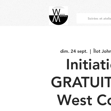
Soirées et ateli
dim. 24 sept.
  |  
Îlot Joh
Initiat
GRATUIT
West C