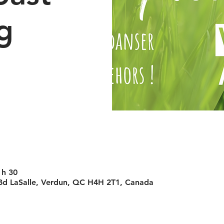
g
 h 30
 Bd LaSalle, Verdun, QC H4H 2T1, Canada