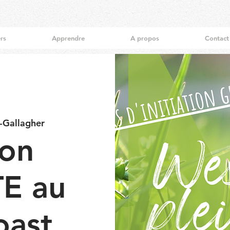
ers
Apprendre
A propos
Contact
n-Gallagher
ion
E au
oast