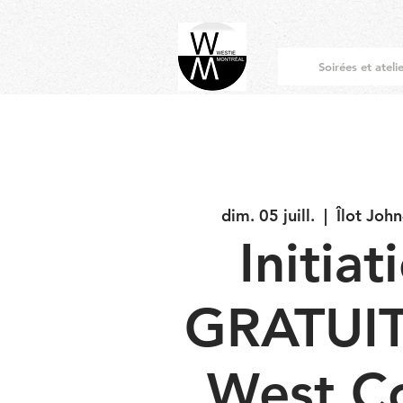
Soirées et ateli
dim. 05 juill.
  |  
Îlot Joh
Initiat
GRATUIT
West C