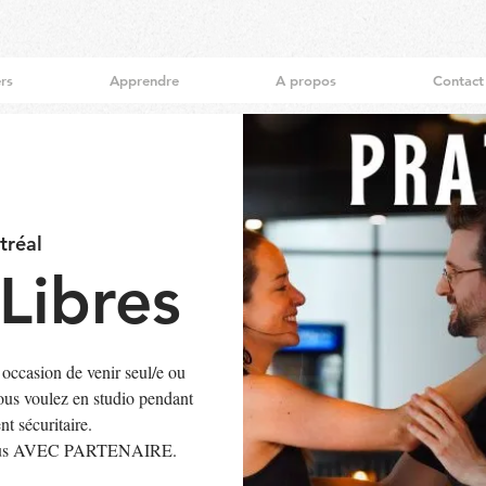
ers
Apprendre
A propos
Contact
tréal
Libres
 occasion de venir seul/e ou
vous voulez en studio pendant
t sécuritaire.
ez-vous AVEC PARTENAIRE.