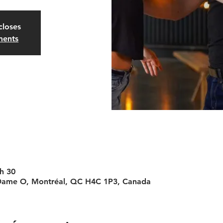
closes
ments
 h 30
 Dame O, Montréal, QC H4C 1P3, Canada