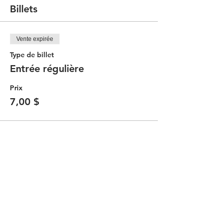
Billets
Vente expirée
Type de billet
Entrée régulière
Prix
7,00 $
Partager cet événement
Contacter le Comité Communauté