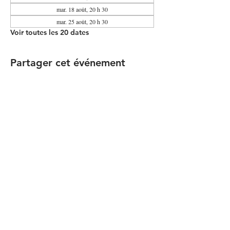
mar. 18 août, 20 h 30
mar. 25 août, 20 h 30
Voir toutes les 20 dates
Partager cet événement
Contacter le Comité Communauté
RESTEZ À JOUR
© 2026 by Simon Girard
suivez-nous