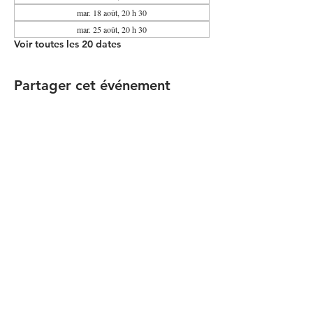
mar. 18 août, 20 h 30
mar. 25 août, 20 h 30
Voir toutes les 20 dates
Partager cet événement
Contacter le Comité Communauté
RESTEZ À JOUR
© 2026 by Simon Girard
suivez-nous