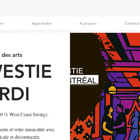
ers
Apprendre
A propos
Contact
 des arts
ESTIE
RDI
100 % West Coast Swing).
nts et votre musicalité avec
cale et décontractée.