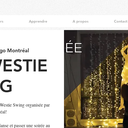
ers
Apprendre
A propos
Contact
ngo Montréal
ESTIE
NG
 Westie Swing organisée par
éal!
danse et passer une soirée au