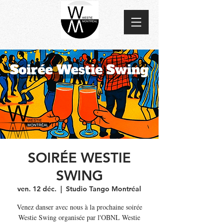
SOIRÉE WESTIE
SWING
ven. 12 déc.
  |  
Studio Tango Montréal
Venez danser avec nous à la prochaine soirée
Westie Swing organisée par l'OBNL Westie